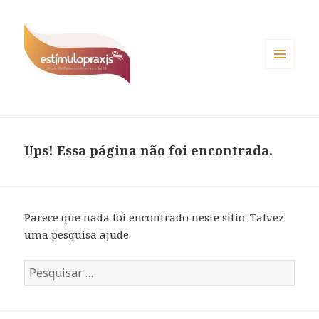
MENU
E
WIDGETS
Ups! Essa página não foi encontrada.
Parece que nada foi encontrado neste sítio. Talvez
uma pesquisa ajude.
P
e
s